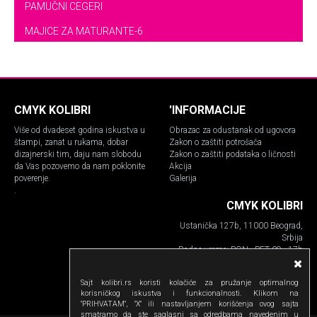
PAMUČNI CEGERI
MAJICE ZA MATURANTE-6
CMYK KOLIBRI
'INFORMACIJE
Više od dvadeset godina iskustva u
Obrazac za odustanak od ugovora
štampi, zanat u rukama, dobar
Zakon o zaštiti potrošača
dizajnerski tim, daju nam slobodu
Zakon o zaštiti podataka o ličnosti
da Vas pozovemo da nam poklonite
Akcija
poverenje.
Galerija
.
CMYK KOLIBRI
Ustanička 127b, 11000 Beograd,
Srbija
Radno vreme: PON - PET 09 - 17h
Telefon:
011.630.17.53
Sajt kolibri.rs koristi kolačiće za pružanje optimalnog
063.108.33.55
korisničkog iskustva i funkcionalnosti. Klikom na
email: info@kolibri.rs
"PRIHVATAM", "X" ili nastavljanjem korišćenja ovog sajta
smatramo da ste saglasni sa odredbama navedenim u