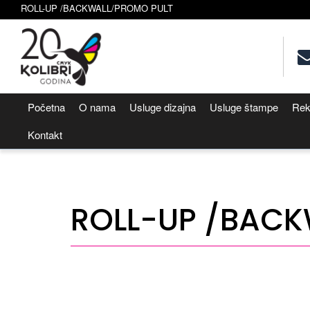
ROLL-UP /BACKWALL/PROMO PULT
Početna
O nama
Usluge dizajna
Usluge štampe
Rek
Kontakt
ROLL-UP /BACK