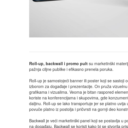
Roll-up, backwall i promo pult
su marketinški materij
pažnja ciljne publike i efikasno prenela poruka.
Roll-up je samostojeći banner ili poster koji se sastoji 
izborom za događaje i prezentacije. On pruža vizuelnu
grafikama i vizualima. Veoma je bitan raspored elemen
koriste na konferencijama i skupovima, gde konzumenti
daljinu. Roll-up se lako transportuje jer se platno uvija 
povuče platno iz postolja i pričvrsti na gornji deo konst
Backwall je veći marketinški panel koji se postavlja u 
na događaju. Backwall se koristi kako bi se stvorila pr