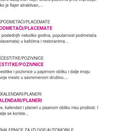
ko je flajer atraktivan,...
ODMETAČI/PLACEMATE
 poslednjih nekoliko godina, popularnost podmetača
placemata) u kafićima i restoranima...
ESTITKE/POZIVNICE
estitke i pozivnice u papirnom obliku i dalje imaju
voje mesto u savremenom društvu....
ALENDARI/PLANERI
e, kalendari i planeri u pisanom obliku nisu prošlost. I
alje se koriste...