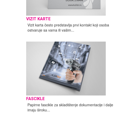
VIZIT KARTE
Vizit karta često predstavlja prvi kontakt koji osoba
ostvaruje sa vama ili vašim...
FASCIKLE
Papirne fascikle za skladištenje dokumentacije i dalje
imaju široku...