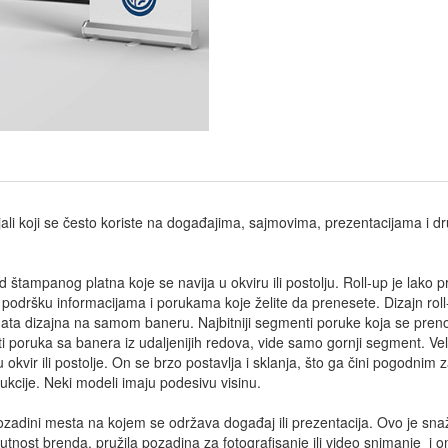
ali koji se često koriste na događajima, sajmovima, prezentacijama i d
od štampanog platna koje se navija u okviru ili postolju. Roll-up je lako 
 podršku informacijama i porukama koje želite da prenesete. Dizajn rol
ata dizajna na samom baneru. Najbitniji segmenti poruke koja se prenos
 poruka sa banera iz udaljenijih redova, vide samo gornji segment. Ve
u okvir ili postolje. On se brzo postavlja i sklanja, što ga čini pogodnim 
rukcije. Neki modeli imaju podesivu visinu.
pozadini mesta na kojem se održava događaj ili prezentacija. Ovo je sna
isutnost brenda, pružila pozadina za fotografisanje ili video snimanje i