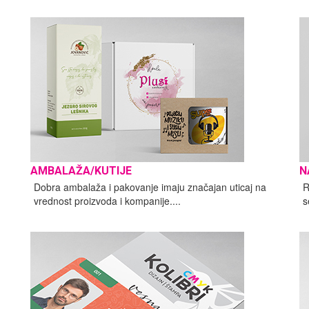
AMBALAŽA/KUTIJE
N
Dobra ambalaža i pakovanje imaju značajan uticaj na
R
vrednost proizvoda i kompanije....
s