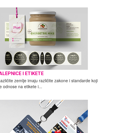
ALEPNICE I ETIKETE
azličite zemlje imaju različite zakone i standarde koji
e odnose na etikete i...