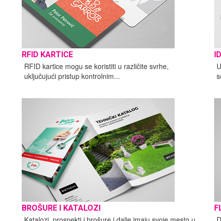
RFID KARTICE
I
RFID kartice mogu se koristiti u različite svrhe,
U
uključujući pristup kontrolnim...
s
BROŠURE I KATALOZI
F
Katalozi, prospekti i brošure i dalje imaju svoje mesto u
D