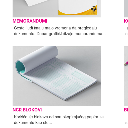
MEMORANDUMI
K
Često ljudi imaju malo vremena da pregledaju
I
dokumente. Dobar grafički dizajn memoranduma...
s
NCR BLOKOVI
B
Korišćenje blokova od samokopirajućeg papira za
L
dokumente kao što...
s