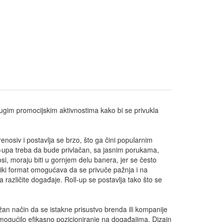
rugim promocijskim aktivnostima kako bi se privukla
prenosiv i postavlja se brzo, što ga čini popularnim
l-upa treba da bude privlačan, sa jasnim porukama,
i, moraju biti u gornjem delu banera, jer se često
liki format omogućava da se privuče pažnja i na
za različite događaje. Roll-up se postavlja tako što se
žan način da se istakne prisustvo brenda ili kompanije
 omogućilo efikasno pozicioniranje na događajima. Dizajn