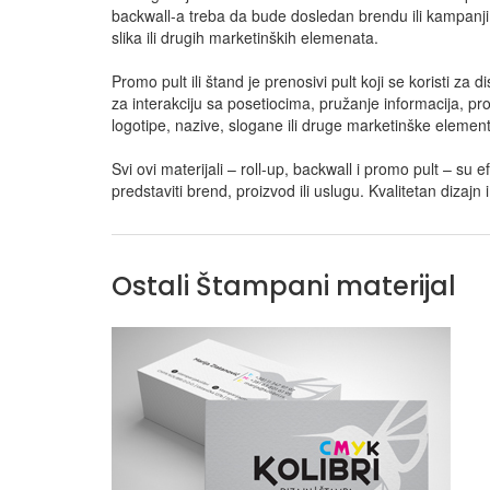
backwall-a treba da bude dosledan brendu ili kampanji, 
slika ili drugih marketinških elemenata.
Promo pult ili štand je prenosivi pult koji se koristi z
za interakciju sa posetiocima, pružanje informacija, pr
logotipe, nazive, slogane ili druge marketinške elemente
Svi ovi materijali – roll-up, backwall i promo pult – su 
predstaviti brend, proizvod ili uslugu. Kvalitetan dizaj
Ostali Štampani materijal