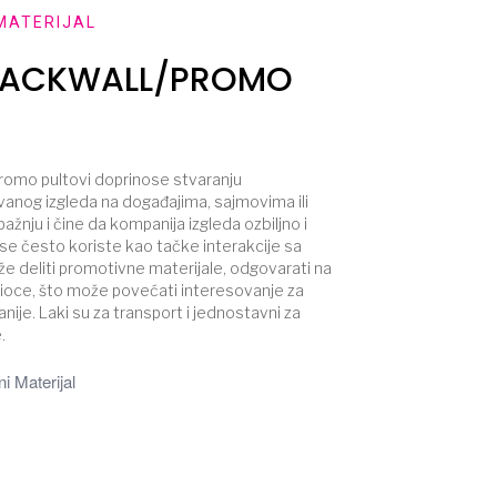
MATERIJAL
/BACKWALL/PROMO
 promo pultovi doprinose stvaranju
vanog izgleda na događajima, sajmovima ili
ažnju i čine da kompanija izgleda ozbiljno i
se često koriste kao tačke interakcije sa
e deliti promotivne materijale, odgovarati na
tioce, što može povećati interesovanje za
nije. Laki su za transport i jednostavni za
.
i Materijal