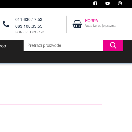
011.630.17.53
KORPA
063.108.33.55
Vasa korpa je prazna
PON - PET 09 - 17h
hop