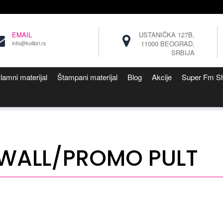
EMAIL
USTANIČKA 127B,
info@kolibri.rs
11000 BEOGRAD,
SRBIJA
lamni materijal
Štampani materijal
Blog
Akcije
Super Fm S
WALL/PROMO PULT