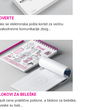
OVERTE
ako se elektronska pošta koristi za većinu
vakodnevne komunikacije zbog...
LOKOVI ZA BELEŠKE
judi cene praktične poklone, a blokovi za beleške,
veske su baš...