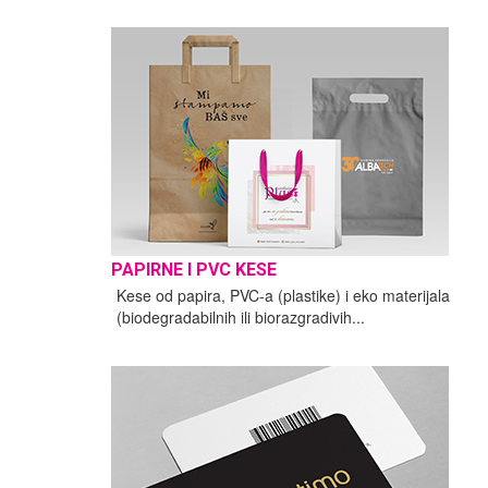
PAPIRNE I PVC KESE
Kese od papira, PVC-a (plastike) i eko materijala
(biodegradabilnih ili biorazgradivih...