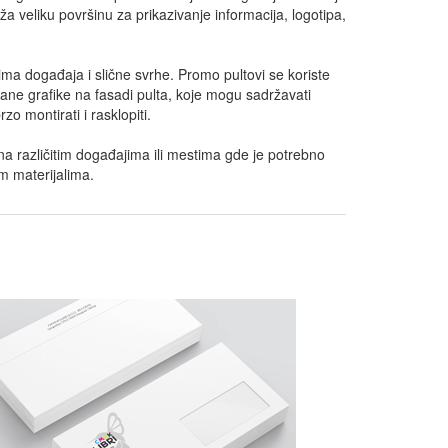
a veliku površinu za prikazivanje informacija, logotipa,
ocima događaja i slične svrhe. Promo pultovi se koriste
pane grafike na fasadi pulta, koje mogu sadržavati
o montirati i rasklopiti.
ti na različitim događajima ili mestima gde je potrebno
im materijalima.