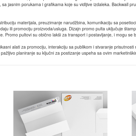
sa jasnim porukama i grafikama koje su vidljive izdaleka. Backwall pruž
a distribuciju materijala, preuzimanje narudžbina, komunikaciju sa poseti
odaju ili promociju proizvoda/usluga. Dizajn promo pulta uključuje štam
. Promo pultovi su obično lakši za transport i postavljanje, i mogu se brz
efikasni alati za promociju, interakciju sa publikom i stvaranje prisutnos
n i pažljivo planiranje su ključni za postizanje uspeha sa ovim marketinšk