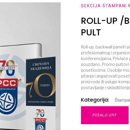
SEKCIJA ŠTAMPANI 
ROLL-UP 
PULT
Roll-up, backwall paneli i
profesionalnog i organizo
konferencijama. Privlače p
pouzdano. Promo pultovi 
posetiocima. Osoblje mož
pitanja i angažovati pose
proizvode ili usluge kompa
postavljanje i skladištenje
Kategorija:
Štampan
POŠALJI UPIT