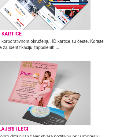
D KARTICE
 korporativnom okruženju, ID kartice su česte. Koriste
e za identifikaciju zaposlenih,...
LAJERI I LECI
obro dizajniran flajer stvara pozitivnu prvu impresiju.