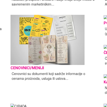
savremenim marketinškim...
A
P
va
U
(
Č
Č
s
CENOVNICI/MENIJI
Cenovnici su dokumenti koji sadrže informacije o
cenama proizvoda, usluga ili uslova...
K
N
d