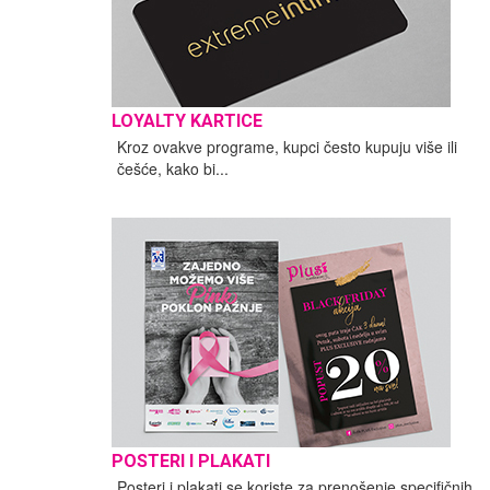
LOYALTY KARTICE
Kroz ovakve programe, kupci često kupuju više ili
češće, kako bi...
POSTERI I PLAKATI
Posteri i plakati se koriste za prenošenje specifičnih