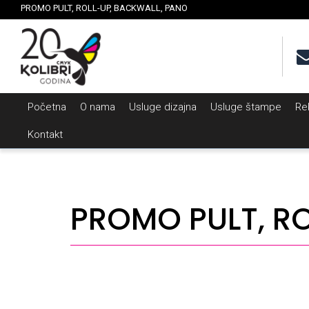
PROMO PULT, ROLL-UP, BACKWALL, PANO
Početna
O nama
Usluge dizajna
Usluge štampe
Re
Kontakt
PROMO PULT, R