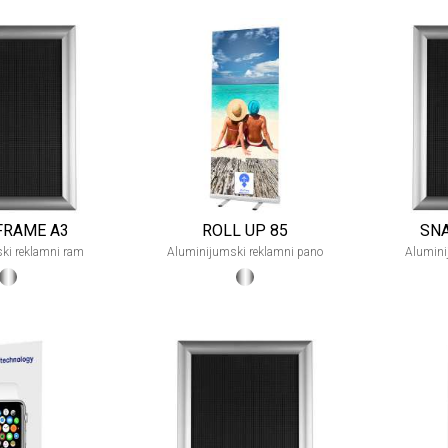
FRAME A3
ROLL UP 85
SN
ki reklamni ram
Aluminijumski reklamni pano
Alumini