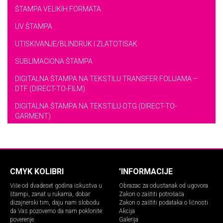
ŠTAMPA VELIKIH FORMATA
UV ŠTAMPA
UTISKIVANJE/BLINDRUK I ZLATOTISAK
SUBLIMACIONA ŠTAMPA
DIGITALNA ŠTAMPA NA TEKSTILU TRANSFER FOLIJAMA –
DTF (DIRECT-TO-FILM)
DIGITALNA ŠTAMPA NA TEKSTILU-DTG (DIRECT-TO-
GARMENT)
CMYK KOLIBRI
'INFORMACIJE
Više od dvadeset godina iskustva u
Obrazac za odustanak od ugovora
štampi, zanat u rukama, dobar
Zakon o zaštiti potrošača
dizajnerski tim, daju nam slobodu
Zakon o zaštiti podataka o ličnosti
da Vas pozovemo da nam poklonite
Akcija
poverenje.
Galerija