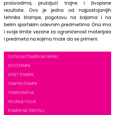
proizvodima, pružajući trajne i živopisne
rezultate. Ovo je jedna od najpostojanijih
tehnika štampe, pogotovu na šoljama i na
belim sportskim odevnim predmetima. Ona ima
i svoje limite vezane za ograničenost materijala
i predmeta na kojima može da se primeni.
DIGITALNA ŠTAMPA NA PAPIRU
SITO ŠTAMPA
OFSET ŠTAMPA
TAMPON ŠTAMPA
TERMOGRAFIJA
ISECANJE FOLIJA
ŠTAMPA NA TEKSTILU