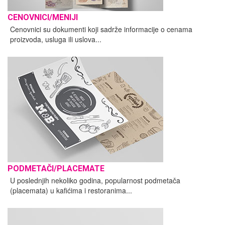
CENOVNICI/MENIJI
Cenovnici su dokumenti koji sadrže informacije o cenama
proizvoda, usluga ili uslova...
PODMETAČI/PLACEMATE
U poslednjih nekoliko godina, popularnost podmetača
(placemata) u kafićima i restoranima...