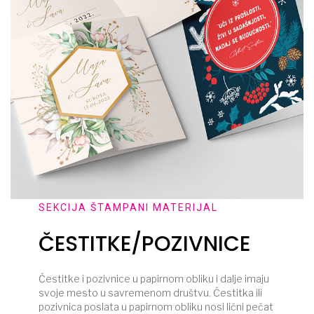
SEKCIJA ŠTAMPANI MATERIJAL
ČESTITKE/POZIVNICE
Čestitke i pozivnice u papirnom obliku i dalje imaju
svoje mesto u savremenom društvu. Čestitka ili
pozivnica poslata u papirnom obliku nosi lični pečat