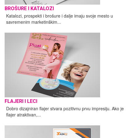
BROŠURE I KATALOZI
Katalozi, prospekti i brošure i dalje imaju svoje mesto u
savremenim marketinškim...
FLAJERI I LECI
Dobro dizajniran flajer stvara pozitivnu prvu impresiju. Ako je
flajer atraktivan,...