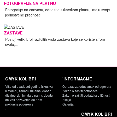
FOTOGRAFIJE NA PLATNU
Fotografije na canvasu, odnosno slikarskom platnu, imaju svoje
jedinstvene prednosti...
ZASTAVE
Postoji veliki broj različitih vrsta zastava koje se koriste širom
sveta,...
CMYK KOLIBRI
'INFORMACIJE
Više od dvadeset godina iskustva
Obrazac za odustanak od ugovora
u štampi, zanat u rukama, dobar
Zakon o zaštiti potrošača
dizajnerski tim, daju nam slobodu
Zakon o zaštiti podataka o ličnosti
da Vas pozovemo da nam
Akcija
poklonite poverenje.
Galerija
.
CMYK KOLIBRI