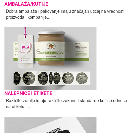
AMBALAŽA/KUTIJE
Dobra ambalaža i pakovanje imaju značajan uticaj na vrednost
proizvoda i kompanije....
NALEPNICE I ETIKETE
Različite zemlje imaju različite zakone i standarde koji se odnose
na etikete i...