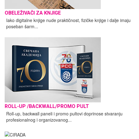
OBELEŽIVAČI ZA KNJIGE
Iako digitalne knjige nude praktičnost, fizičke knjige i dalje imaju
poseban šarm...
ROLL-UP /BACKWALL/PROMO PULT
Roll-up, backwall paneli i promo pultovi doprinose stvaranju
profesionalnog i organizovanog...