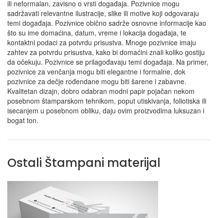
ili neformalan, zavisno o vrsti događaja. Pozivnice mogu
sadržavati relevantne ilustracije, slike ili motive koji odgovaraju
temi događaja. Pozivnice obično sadrže osnovne informacije kao
što su ime domaćina, datum, vreme i lokacija događaja, te
kontaktni podaci za potvrdu prisustva. Mnoge pozivnice imaju
zahtev za potvrdu prisustva, kako bi domaćini znali koliko gostiju
da očekuju. Pozivnice se prilagođavaju temi događaja. Na primer,
pozivnice za venčanja mogu biti elegantne i formalne, dok
pozivnice za dečje rođendane mogu biti šarene i zabavne.
Kvalitetan dizajn, dobro odabran modni papir pojačan nekom
posebnom štamparskom tehnikom, poput utiskivanja, foliotiska ili
isecanjem u posebnom obliku, daju ovim proizvodima luksuzan i
bogat ton.
Ostali Štampani materijal