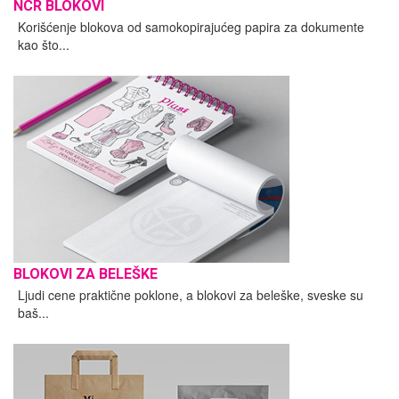
NCR BLOKOVI
Korišćenje blokova od samokopirajućeg papira za dokumente
kao što...
BLOKOVI ZA BELEŠKE
Ljudi cene praktične poklone, a blokovi za beleške, sveske su
baš...