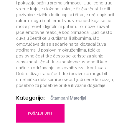
i pokazuje pažnju prema primaocu. Ljudi cene trud i
vreme koje je uloženo u slanje fizičke čestitke ili
pozivnice. Fizički dodir papira i čitanje reči napisanih
rukom mogu imati emotivnu vrednost koja se ne
može preneti digitalnim putem. To može izazvati
jače emotivne reakcije kod primaoca. Ljudi često
čuvaju čestitke u kutijama ili albumima, što
omogućava da se sećanje na taj događaj čuva
godinama. U poslovnim okruženjima, fizičke
poslovne čestitke često se koriste za slanje
zahvalnosti, čestitki za poslovne uspehe ili kao
način za održavanje poslovnih veza i kontakata.
Dobro dizajnirane čestitke i pozivnice mogu biti
umetnička dela sami po sebi. Ljudi cene lep dizajn,
posebno za posebne prilike ili važne događaje.
Kategorija:
Štampani Materijal
POŠALJI UPIT