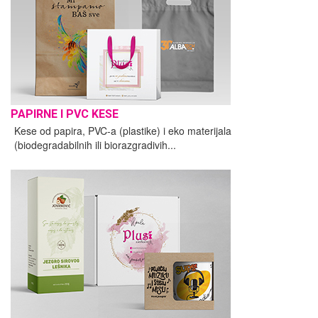
PAPIRNE I PVC KESE
Kese od papira, PVC-a (plastike) i eko materijala
(biodegradabilnih ili biorazgradivih...