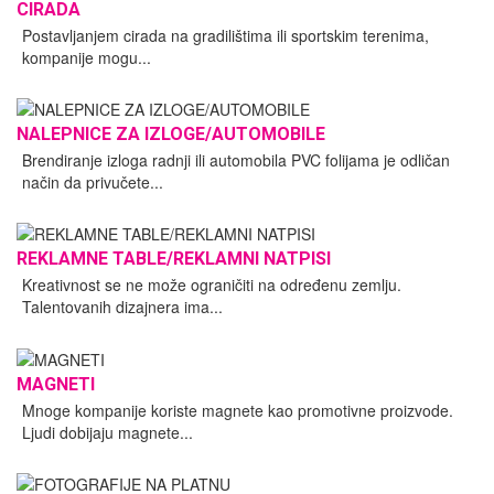
CIRADA
Postavljanjem cirada na gradilištima ili sportskim terenima,
kompanije mogu...
NALEPNICE ZA IZLOGE/AUTOMOBILE
Brendiranje izloga radnji ili automobila PVC folijama je odličan
način da privučete...
REKLAMNE TABLE/REKLAMNI NATPISI
Kreativnost se ne može ograničiti na određenu zemlju.
Talentovanih dizajnera ima...
MAGNETI
Mnoge kompanije koriste magnete kao promotivne proizvode.
Ljudi dobijaju magnete...