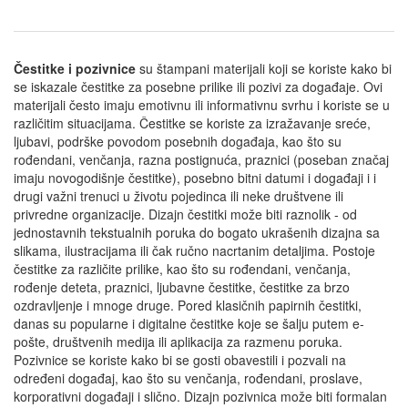
Čestitke i pozivnice
su štampani materijali koji se koriste kako bi
se iskazale čestitke za posebne prilike ili pozivi za događaje. Ovi
materijali često imaju emotivnu ili informativnu svrhu i koriste se u
različitim situacijama. Čestitke se koriste za izražavanje sreće,
ljubavi, podrške povodom posebnih događaja, kao što su
rođendani, venčanja, razna postignuća, praznici (poseban značaj
imaju novogodišnje čestitke), posebno bitni datumi i događaji i i
drugi važni trenuci u životu pojedinca ili neke društvene ili
privredne organizacije. Dizajn čestitki može biti raznolik - od
jednostavnih tekstualnih poruka do bogato ukrašenih dizajna sa
slikama, ilustracijama ili čak ručno nacrtanim detaljima. Postoje
čestitke za različite prilike, kao što su rođendani, venčanja,
rođenje deteta, praznici, ljubavne čestitke, čestitke za brzo
ozdravljenje i mnoge druge. Pored klasičnih papirnih čestitki,
danas su popularne i digitalne čestitke koje se šalju putem e-
pošte, društvenih medija ili aplikacija za razmenu poruka.
Pozivnice se koriste kako bi se gosti obavestili i pozvali na
određeni događaj, kao što su venčanja, rođendani, proslave,
korporativni događaji i slično. Dizajn pozivnica može biti formalan