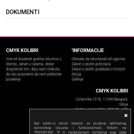
DOKUMENTI
CMYK KOLIBRI
'INFORMACIJE
Više od dvadeset godina iskustva u
Obrazac za odustanak od ugovora
štampi, zanat u rukama, dobar
Zakon o zaštiti potrošača
dizajnerski tim, daju nam slobodu
Zakon o zaštiti podataka o ličnosti
da Vas pozovemo da nam poklonite
Akcija
poverenje.
Galerija
.
CMYK KOLIBRI
Ustanička 127b, 11000 Beograd,
Srbija
Radno vreme: PON - PET 09 - 17h
Telefon:
011.630.17.53
Sajt kolibri.rs koristi kolačiće za pružanje optimalnog
063.108.33.55
korisničkog iskustva i funkcionalnosti. Klikom na
email: info@kolibri.rs
"PRIHVATAM", "X" ili nastavljanjem korišćenja ovog sajta