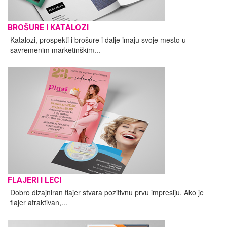
BROŠURE I KATALOZI
Katalozi, prospekti i brošure i dalje imaju svoje mesto u
savremenim marketinškim...
FLAJERI I LECI
Dobro dizajniran flajer stvara pozitivnu prvu impresiju. Ako je
flajer atraktivan,...