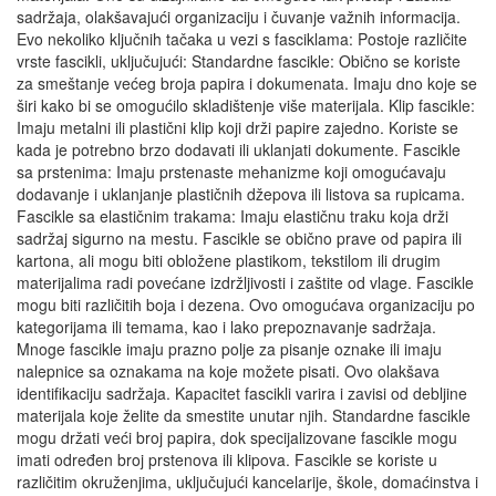
sadržaja, olakšavajući organizaciju i čuvanje važnih informacija.
Evo nekoliko ključnih tačaka u vezi s fasciklama: Postoje različite
vrste fascikli, uključujući: Standardne fascikle: Obično se koriste
za smeštanje većeg broja papira i dokumenata. Imaju dno koje se
širi kako bi se omogućilo skladištenje više materijala. Klip fascikle:
Imaju metalni ili plastični klip koji drži papire zajedno. Koriste se
kada je potrebno brzo dodavati ili uklanjati dokumente. Fascikle
sa prstenima: Imaju prstenaste mehanizme koji omogućavaju
dodavanje i uklanjanje plastičnih džepova ili listova sa rupicama.
Fascikle sa elastičnim trakama: Imaju elastičnu traku koja drži
sadržaj sigurno na mestu. Fascikle se obično prave od papira ili
kartona, ali mogu biti obložene plastikom, tekstilom ili drugim
materijalima radi povećane izdržljivosti i zaštite od vlage. Fascikle
mogu biti različitih boja i dezena. Ovo omogućava organizaciju po
kategorijama ili temama, kao i lako prepoznavanje sadržaja.
Mnoge fascikle imaju prazno polje za pisanje oznake ili imaju
nalepnice sa oznakama na koje možete pisati. Ovo olakšava
identifikaciju sadržaja. Kapacitet fascikli varira i zavisi od debljine
materijala koje želite da smestite unutar njih. Standardne fascikle
mogu držati veći broj papira, dok specijalizovane fascikle mogu
imati određen broj prstenova ili klipova. Fascikle se koriste u
različitim okruženjima, uključujući kancelarije, škole, domaćinstva i