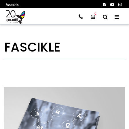
fascikle
0
FASCIKLE