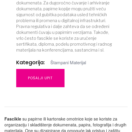
dokumenata. Za dugoročno čuvanje i arhiviranje
dokumenata, papirne kopije mogu pružiti veću
sigurnost od gubitka podataka usled tehničkih
problema ili promena u digitalnoj infrastrukturi.
Pravna regulativa i dalje zahteva da se određeni
dokumenti čuvaju u papirnim verzijama. Takođe,
vrlo često fascikle se koriste za uručenje
sertifikata, diploma, podelu promotivnog i radnog
materijala na konferencijama, sastancima i sl.
Kategorija:
Štampani Materijal
POŠALJI UPIT
Fascikle
su papirne ili kartonske omotnice koje se koriste za
organizaciju i skladištenje dokumenata, papira, fotografija i drugih
materijala. One su dizajnirane da omoguće lak pristup i zaštitu