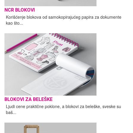
NCR BLOKOVI
Korišćenje blokova od samokopirajućeg papira za dokumente
kao što...
BLOKOVI ZA BELEŠKE
Ljudi cene praktične poklone, a blokovi za beleške, sveske su
baš...