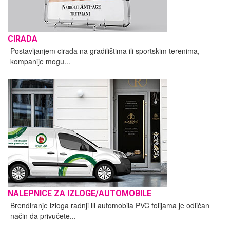
CIRADA
Postavljanjem cirada na gradilištima ili sportskim terenima,
kompanije mogu...
NALEPNICE ZA IZLOGE/AUTOMOBILE
Brendiranje izloga radnji ili automobila PVC folijama je odličan
način da privučete...