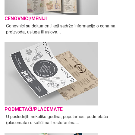
CENOVNICI/MENIJI
Cenovnici su dokumenti koji sadrže informacije o cenama
proizvoda, usluga ili uslova...
PODMETAČI/PLACEMATE
U poslednjih nekoliko godina, popularnost podmetača
(placemata) u kafićima i restoranima...