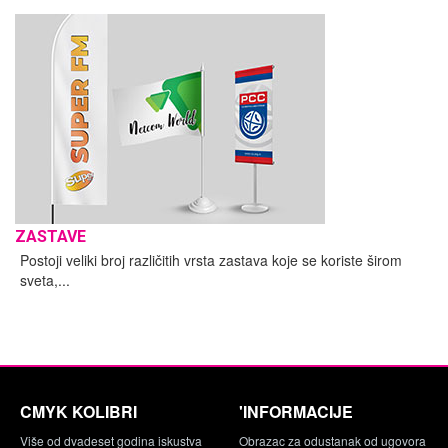
ZASTAVE
Postoji veliki broj različitih vrsta zastava koje se koriste širom
sveta,...
CMYK KOLIBRI
'INFORMACIJE
Više od dvadeset godina iskustva
Obrazac za odustanak od ugovora