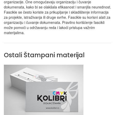
organizacije. One omogućavaju organizaciju i čuvanje
dokumenata, kako bi se olakšala efikasnost i smanjila neurednost.
Fascikle se često koriste za prikupljanje i skladištenje informacija
za projekte, istraživanja ili druge svrhe. Fascikle su korisni alati za
organizaciju i čuvanje dokumenata. Pravilno korišćenje fascikli
može pomoći u održavanju reda i lakoći pristupa važnim
materijalima.
Ostali Štampani materijal