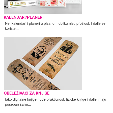
KALENDARI/PLANERI
Ne, kalendari i planeri u pisanom obliku nisu prošlost. I dalje se
koriste...
OBELEŽIVAČI ZA KNJIGE
Iako digitalne knjige nude praktičnost, fizičke knjige i dalje imaju
poseban šarm...