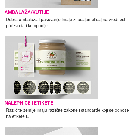
AMBALAŽA/KUTIJE
Dobra ambalaža i pakovanje imaju značajan uticaj na vrednost
proizvoda i kompanije....
NALEPNICE I ETIKETE
Različite zemlje imaju različite zakone i standarde koji se odnose
na etikete i...