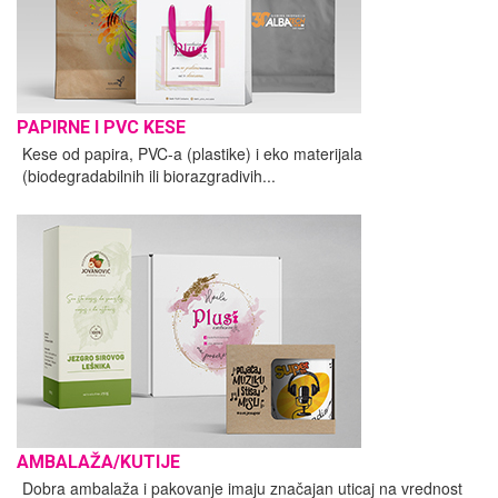
PAPIRNE I PVC KESE
Kese od papira, PVC-a (plastike) i eko materijala
(biodegradabilnih ili biorazgradivih...
AMBALAŽA/KUTIJE
Dobra ambalaža i pakovanje imaju značajan uticaj na vrednost