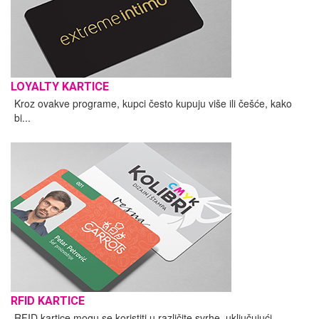
LOYALTY KARTICE
Kroz ovakve programe, kupci često kupuju više ili češće, kako
bi...
RFID KARTICE
RFID kartice mogu se koristiti u različite svrhe, uključujući