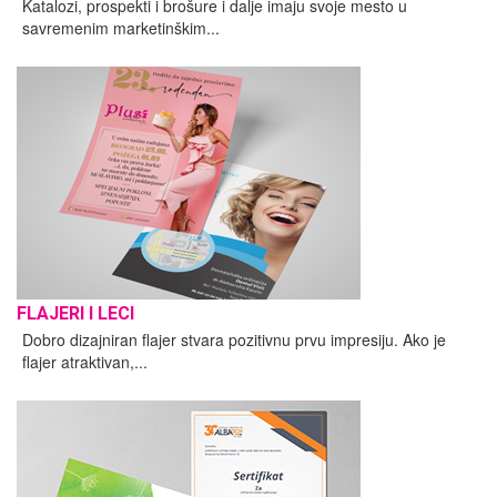
Katalozi, prospekti i brošure i dalje imaju svoje mesto u
savremenim marketinškim...
FLAJERI I LECI
Dobro dizajniran flajer stvara pozitivnu prvu impresiju. Ako je
flajer atraktivan,...