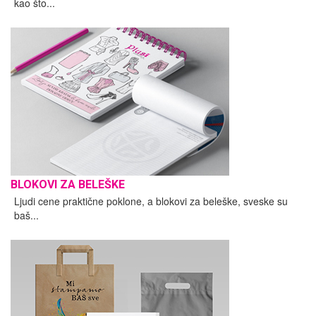
kao što...
BLOKOVI ZA BELEŠKE
Ljudi cene praktične poklone, a blokovi za beleške, sveske su
baš...