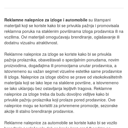
Reklamne nalepnice za izloge i automobile
su štampani
materijali koji se koriste kako bi se privukla pažnja i promovisala
reklamna poruka na staklenim površinama izloga prodavnica ili na
vozilima. Ovi materijali omogućavaju brendiranje, oglašavanje ili
dodatnu vizualnu atraktivnost.
Reklamne nalepnice za izloge se koriste kako bi se privukla
pažnja prolaznika, obaveštavali o specijalnim ponudama, novim
proizvodima, događajima ili promocijama unutar prodavnica, a
istovremeno su važan segmet vizuelne estetike same prodavnice
ili izloga. Nalepnice za izloge obično se prave od visokokvalitetnih
materijala koji se lako lepe na staklene površine, a istovremeno
se lako uklanjaju bez ostavljanja lepljivih tragova. Reklamne
nalepnice za izloge treba da budu dovoljno vidljive kako bi
privukle pažnju prolaznika koji prolaze pored prodavnice. Ove
nalepnice mogu se koristiti za privremene promocije, sezonske
akcije ili stalno brendiranje prodavnice.
Reklamne nalepnice za automobile se koriste kako bi se vozilo