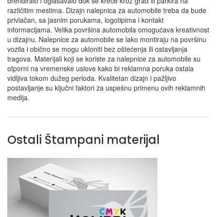
brendiralo i oglašavalo dok se kreće kroz grad ili parkira na
različitim mestima. Dizajn nalepnica za automobile treba da bude
privlačan, sa jasnim porukama, logotipima i kontakt
informacijama. Velika površina automobila omogućava kreativnost
u dizajnu. Nalepnice za automobile se lako montiraju na površinu
vozila i obično se mogu ukloniti bez oštećenja ili ostavljanja
tragova. Materijali koji se koriste za nalepnice za automobile su
otporni na vremenske uslove kako bi reklamna poruka ostala
vidljiva tokom dužeg perioda. Kvalitetan dizajn i pažljivo
postavljanje su ključni faktori za uspešnu primenu ovih reklamnih
medija.
Ostali Štampani materijal