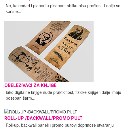
Ne, kalendari i planeri u pisanom obliku nisu prošlost. I dalje se
koriste...
OBELEŽIVAČI ZA KNJIGE
Iako digitalne knjige nude praktičnost, fizičke knjige i dalje imaju
poseban šarm...
ROLL-UP /BACKWALL/PROMO PULT
Roll-up, backwall paneli i promo pultovi doprinose stvaranju