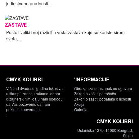
jedinstvene prednosti...
ZASTAVE
Postoji veliki broj različitih vrsta zastava koje se koriste širom
sveta,...
CMYK KOLIBRI
'INFORMACIJE
Više od dvadeset godina iskustva
Obrazac za odustanak od ugovora
u štampi, zanat u rukama, dobar
Zakon o zaštiti potrošača
dizajnerski tim, daju nam slobodu
Zakon o zaštiti podataka o ličnosti
da Vas pozovemo da nam
Akcija
poklonite poverenje.
Galerija
.
CMYK KOLIBRI
Ustanička 127b, 11000 Beograd,
Srbija