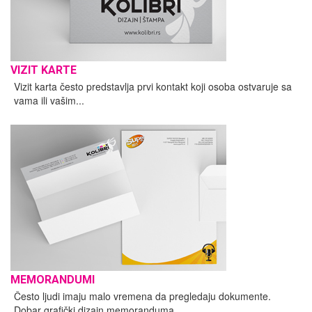
VIZIT KARTE
Vizit karta često predstavlja prvi kontakt koji osoba ostvaruje sa
vama ili vašim...
MEMORANDUMI
Često ljudi imaju malo vremena da pregledaju dokumente.
Dobar grafički dizajn memoranduma...