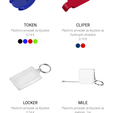
TOKEN
CLIPER
Plastični privezak za ključeve
Plastični privezak za ključeve sa
0,14 €
funkcijom otvarača
0,19 €
LOCKER
MILE
Plastični privezak za ključeve
Plastični privezak za ključeve sa
0,24 €
metrom, 1m