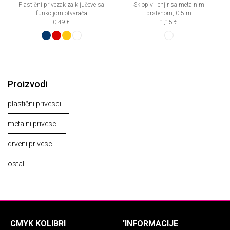
Plastični privezak za ključeve sa
Sklopivi lenjir sa metalnim
funkcijom otvarača
prstenom, 0.5 m
0,49 €
1,15 €
Proizvodi
plastični privesci
metalni privesci
drveni privesci
ostali
CMYK KOLIBRI
'INFORMACIJE