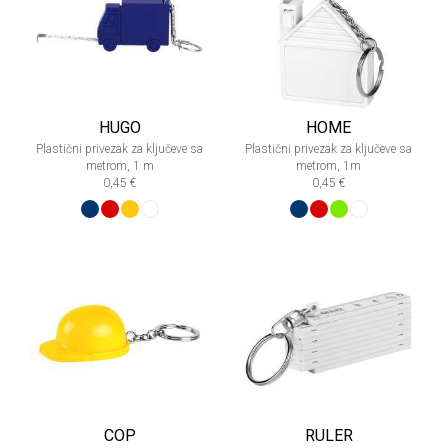
HUGO
HOME
Plastični privezak za ključeve sa
Plastični privezak za ključeve sa
metrom, 1 m
metrom, 1m
0,45 €
0,45 €
COP
RULER