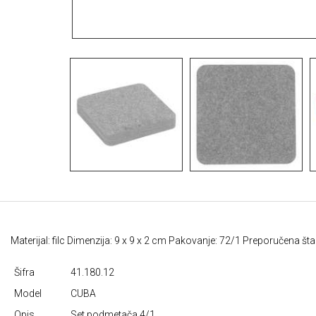
Materijal: filc Dimenzija: 9 x 9 x 2 cm Pakovanje: 72/1 Preporučena št
Šifra
41.180.12
Model
CUBA
Opis
Set podmetača,4/1