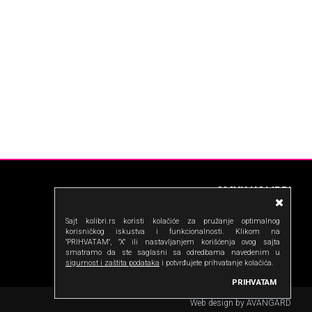
CMYK KOLIBRI
Ustanička 127b, 11000 Beograd, Srbija
Sajt kolibri.rs koristi kolačiće za pružanje optimalnog
Radno vreme: PON - PET 09 - 17h
korisničkog iskustva i funkcionalnosti. Klikom na
Telefon:
"PRIHVATAM", "X" ili nastavljanjem korišćenja ovog sajta
011.630.17.53
smatramo da ste saglasni sa odredbama navedenim u
063.108.33.55
sigurnost i zaštita podataka
i potvrđujete prihvatanje kolačića.
email: info@kolibri.rs
PRIHVATAM
Web design by AVANGARD