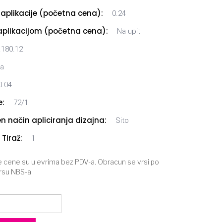
aplikacije (početna cena):
0.24
plikacijom (početna cena):
Na upit
.180.12
va
0.04
:
72/1
n način apliciranja dizajna:
Sito
Tiraž:
1
cene su u evrima bez PDV-a. Obracun se vrsi po
rsu NBS-a