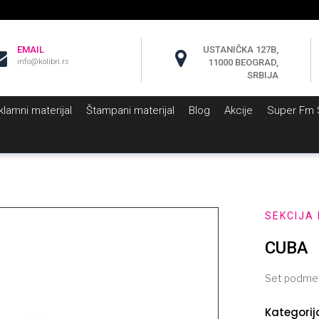
EMAIL
USTANIČKA 127B,
info@kolibri.rs
11000 BEOGRAD,
SRBIJA
klamni materijal
Štampani materijal
Blog
Akcije
Super Fm
SEKCIJA
CUBA
Set podmet
Kategorij