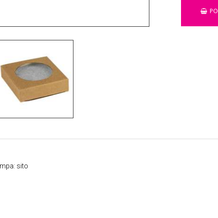
PO
ampa: sito