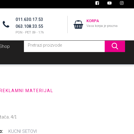
011.630.17.53
KORPA
063.108.33.55
Vasa korpa je prazna
PON - PET 09 - 17h
 Shop
 REKLAMNI MATERIJAL
ača, 4/1
a:
KUCNI SETOVI