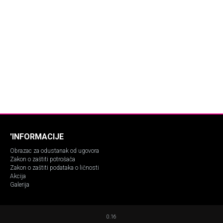
'INFORMACIJE
Obrazac za odustanak od ugovora
Zakon o zaštiti potrošača
Zakon o zaštiti podataka o ličnosti
Akcija
Galerija
0.16