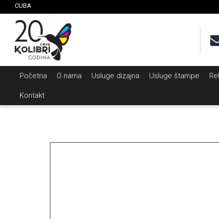
CUBA
Početna
O nama
Usluge dizajna
Usluge štampe
Re
Kontakt