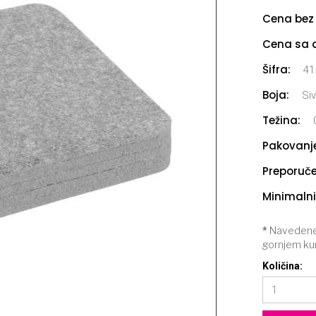
Cena bez 
Cena sa a
Šifra:
41
Boja:
Si
Težina:
Pakovanje
Preporuče
Minimalni 
*
Navedene 
gornjem ku
Količina: