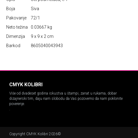
Boja
Siva
Pakovanje
72/1
Neto težina
0.03667 kg
Dimenzija
9 x 9 x 2 cm
Barkod
8605040043943
CMYK KOLIBRI
Više od dvadeset godina iskustva u štampi, zanat u rukama, dobar
dizajnerski tim, daju nam slobodu da Vas pozovemo da nam poklonite
poverenje.
.
Copyright CMYK Kolibri 2026©