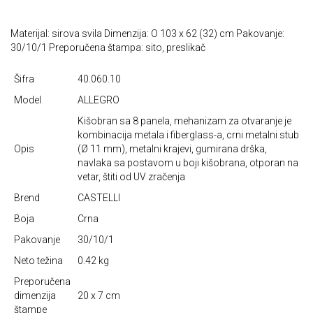
Materijal: sirova svila Dimenzija: O 103 x 62 (32) cm Pakovanje:
30/10/1 Preporučena štampa: sito, preslikač
Šifra
40.060.10
Model
ALLEGRO
Kišobran sa 8 panela, mehanizam za otvaranje je
kombinacija metala i fiberglass-a, crni metalni stub
Opis
(Ø 11 mm), metalni krajevi, gumirana drška,
navlaka sa postavom u boji kišobrana, otporan na
vetar, štiti od UV zračenja
Brend
CASTELLI
Boja
Crna
Pakovanje
30/10/1
Neto težina
0.42 kg
Preporučena
dimenzija
20 x 7 cm
štampe