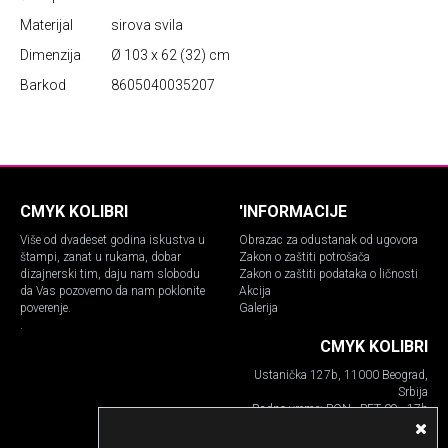
Materijal
sirova svila
Dimenzija
Ø 103 x 62 (32) cm
Barkod
8605040035207
CMYK KOLIBRI
'INFORMACIJE
Više od dvadeset godina iskustva u
Obrazac za odustanak od ugovora
štampi, zanat u rukama, dobar
Zakon o zaštiti potrošača
dizajnerski tim, daju nam slobodu
Zakon o zaštiti podataka o ličnosti
da Vas pozovemo da nam poklonite
Akcija
poverenje.
Galerija
.
CMYK KOLIBRI
Ustanička 127b, 11000 Beograd,
Srbija
Radno vreme: PON - PET 09 - 17h
Telefon:
011.630.17.53